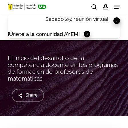
Skip
Menu
to
search
account
Sábado 25: reunión virtual
main
content
¡Únete a la comunidad AYEM!
El inicio del desarrollo de la
competencia docente en los programas
de formación de profesores de
matemáticas
Share