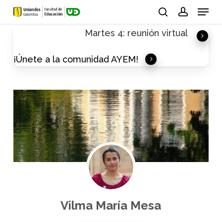
Skip
Menu
to
search
account
Martes 4: reunión virtual
main
content
¡Únete a la comunidad AYEM!
Vilma María Mesa