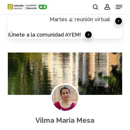
Skip
Menu
to
search
account
Martes 4: reunión virtual
main
content
¡Únete a la comunidad AYEM!
Vilma María Mesa