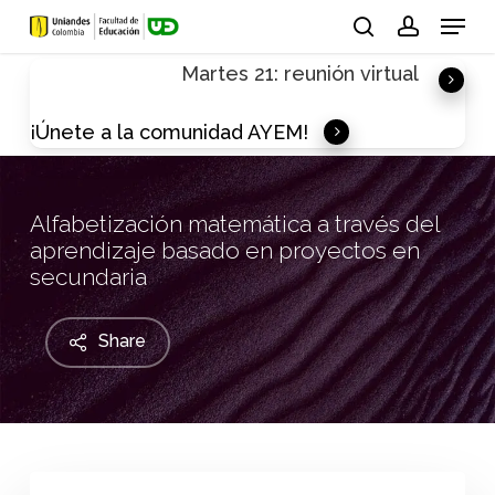
Skip
Menu
to
search
account
Martes 21: reunión virtual
main
content
¡Únete a la comunidad AYEM!
Alfabetización matemática a través del
aprendizaje basado en proyectos en
secundaria
Share