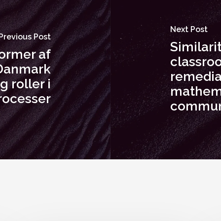
Next Post
Previous Post
Similari
former af
classro
 Danmark
remedia
 roller i
mathema
rocesser
communi