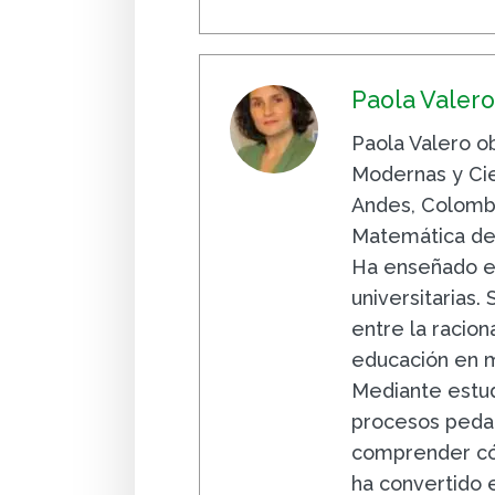
Paola Valer
Paola Valero o
Modernas y Cien
Andes, Colombi
Matemática de 
Ha enseñado e 
universitarias.
entre la racion
educación en m
Mediante estud
procesos pedag
comprender có
ha convertido 