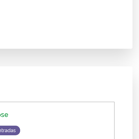
ose
ntradas