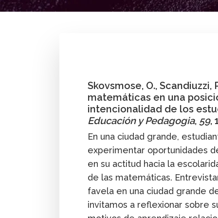
By
Ole Skovsmose
,
Paola Valero
,
P. Scandiu
Skovsmose, O., Scandiuzzi, P.
matemáticas en una posición
intencionalidad de los estu
Educación y Pedagogia
,
59
,
En una ciudad grande, estudian
experimentar oportunidades de 
en su actitud hacia la escolarid
de las matemáticas. Entrevist
favela en una ciudad grande de
invitamos a reflexionar sobre s