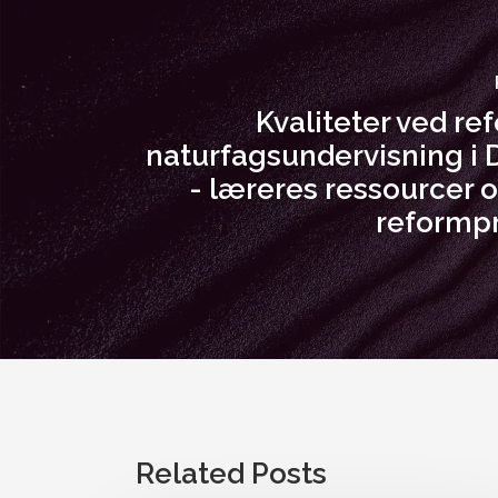
Kvaliteter ved re
naturfagsundervisning i
- læreres ressourcer og
reformp
Related Posts