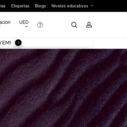
ías
Etiquetas
Blogs
Niveles educativos
ación
UED
search
account
AYEM!