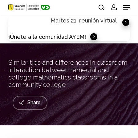
Skip
Menu
to
search
account
Martes 21: reunión virtual
main
content
¡Únete a la comunidad AYEM!
Similarities and differences in classroom
interaction between remedial and
college mathematics classrooms in a
community college
Share