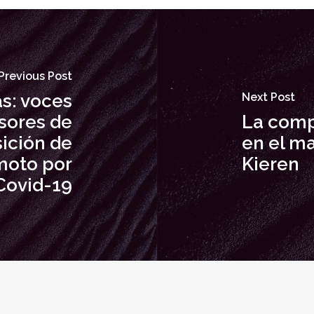
Previous Post
s: voces
Next Post
esores de
La comp
ición de
en el ma
emoto por
Kieren
Covid-19