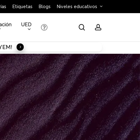
ías
Etiquetas
Blogs
Niveles educativos
ación
UED
search
account
AYEM!