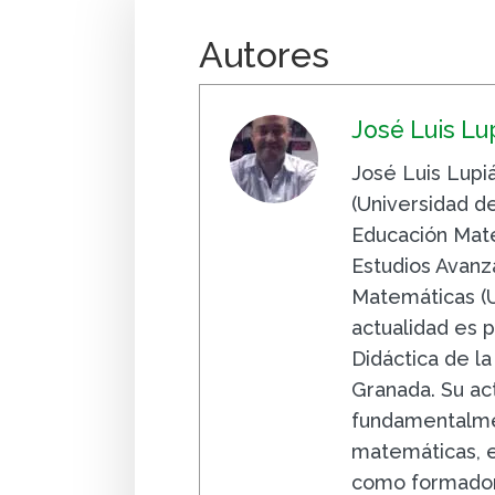
Autores
José Luis Lu
José Luis Lupi
(Universidad d
Educación Mate
Estudios Avanz
Matemáticas (U
actualidad es 
Didáctica de l
Granada. Su ac
fundamentalme
matemáticas, ex
como formador