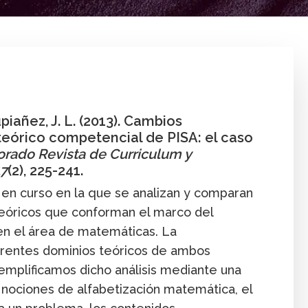
uis Rico
Artículo
Enseñanza
I
upiañez, J. L. (2013). Cambios
eórico competencial de PISA: el caso
orado Revista de Curriculum y
17
(2), 225-241.
 en curso en la que se analizan y comparan
eóricos que conforman el marco del
en el área de matemáticas. La
ferentes dominios teóricos de ambos
mplificamos dicho análisis mediante una
 nociones de alfabetización matemática, el