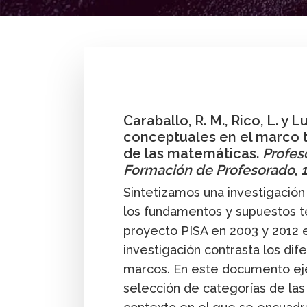
By
José Luis Lupiáñez
,
Rosa M. Caraballo
,
L
media
Caraballo, R. M., Rico, L. y L
conceptuales en el marco t
de las matemáticas.
Profes
Formación de Profesorado
,
Sintetizamos una investigación
los fundamentos y supuestos t
proyecto PISA en 2003 y 2012 
investigación contrasta los di
marcos. En este documento eje
selección de categorías de las