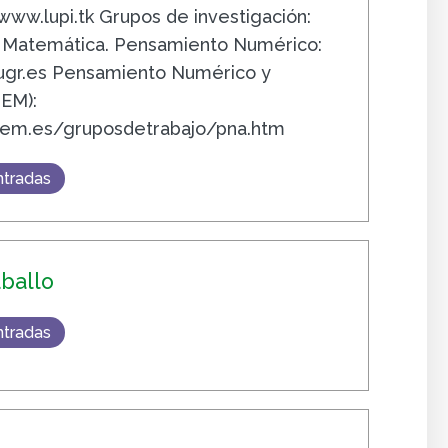
www.lupi.tk Grupos de investigación:
a Matemática. Pensamiento Numérico:
.ugr.es Pensamiento Numérico y
IEM):
iem.es/gruposdetrabajo/pna.htm
ntradas
aballo
ntradas