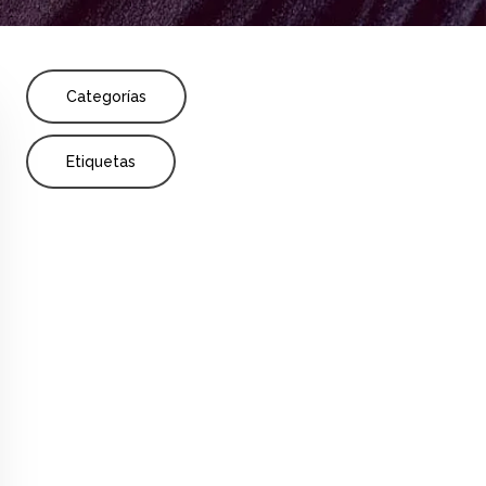
Share
nvestigación
Publicación
Secundaria y
Categorías
Etiquetas