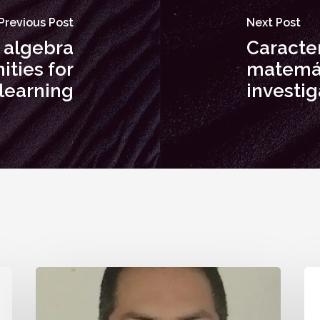
Previous Post
Next Post
 algebra
Caracter
ities for
matemát
 learning
investi