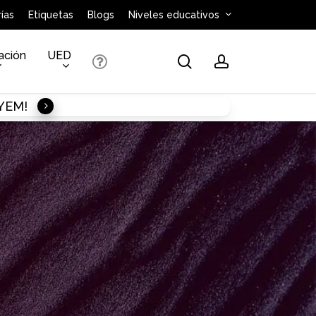
ías
Etiquetas
Blogs
Niveles educativos
ación
UED
search
account
AYEM!