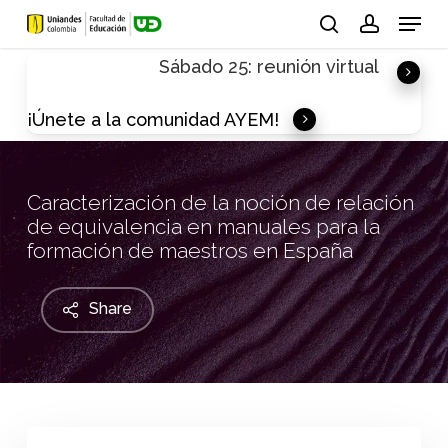
Skip
Menu
to
search
account
Sábado 25: reunión virtual
main
content
¡Únete a la comunidad AYEM!
Caracterización de la noción de relación
de equivalencia en manuales para la
formación de maestros en España
Share