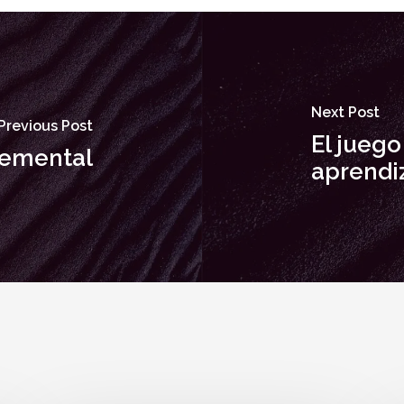
Next Post
Previous Post
El juego
lemental
aprendiz