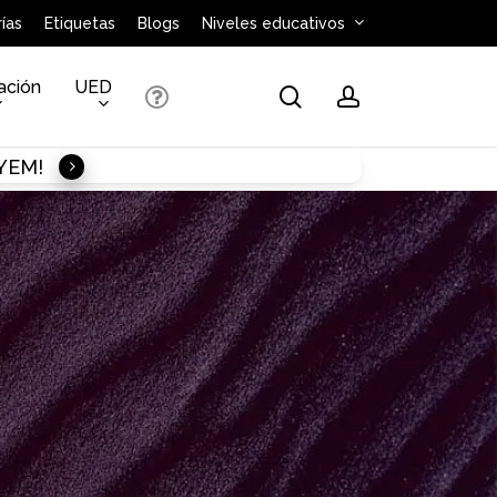
ías
Etiquetas
Blogs
Niveles educativos
ación
UED
search
account
AYEM!