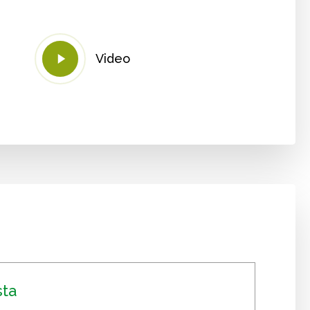
Play
Video
Video
sta