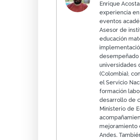
Enrique Acosta
experiencia en 
eventos académ
Asesor de insti
educación mate
implementación
desempeñado 
universidades 
(Colombia), c
el Servicio Na
formación labo
desarrollo de
Ministerio de 
acompañamient
mejoramiento d
Andes. También