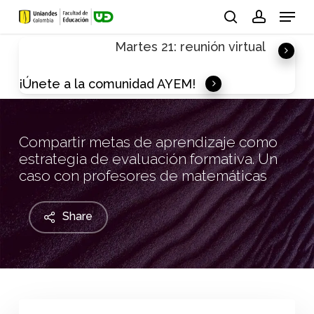
Skip
Menu
to
search
account
Martes 21: reunión virtual
main
content
¡Únete a la comunidad AYEM!
Compartir metas de aprendizaje como
estrategia de evaluación formativa. Un
caso con profesores de matemáticas
Share