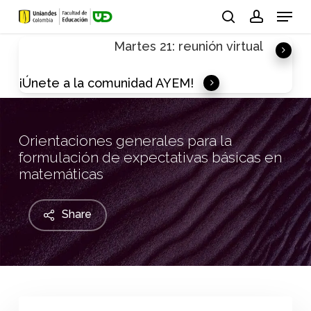
Skip
Menu
to
search
account
Martes 21: reunión virtual
main
content
¡Únete a la comunidad AYEM!
Orientaciones generales para la
formulación de expectativas básicas en
matemáticas
Share