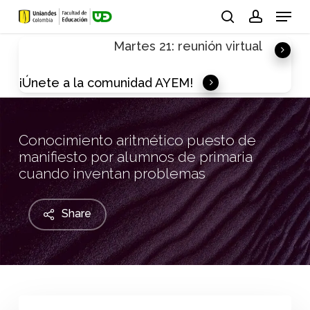
Skip
Menu
to
search
account
Martes 21: reunión virtual
main
content
¡Únete a la comunidad AYEM!
Conocimiento aritmético puesto de
manifiesto por alumnos de primaria
cuando inventan problemas
Share