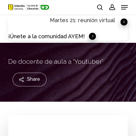
Skip
Menu
to
search
account
Martes 21: reunión virtual
main
content
¡Únete a la comunidad AYEM!
De docente de aula a “Youtuber”
Share