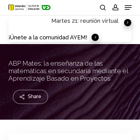
Skip
Menu
to
search
account
Martes 21: reunión virtual
main
content
¡Únete a la comunidad AYEM!
ABP Mates: la enseñanza de las
matemáticas en secundaria mediante el
Aprendizaje Basado en Proyectos
Share