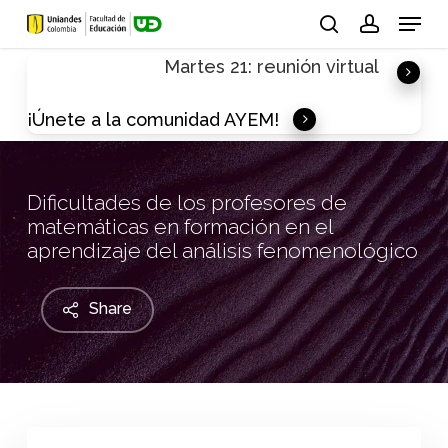
Skip
Menu
to
search
account
Martes 21: reunión virtual
main
content
¡Únete a la comunidad AYEM!
Dificultades de los profesores de
matemáticas en formación en el
aprendizaje del análisis fenomenológico
Share