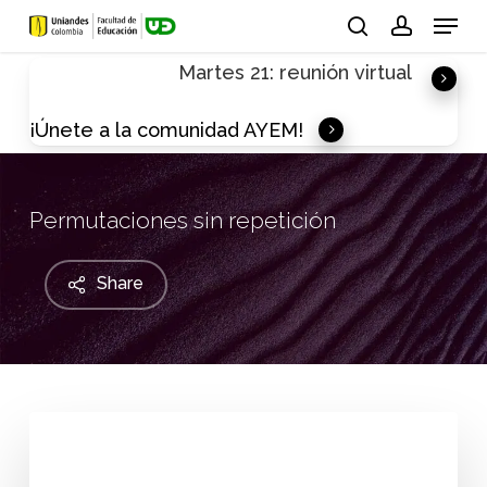
Skip
Menu
to
search
account
Martes 21: reunión virtual
main
content
¡Únete a la comunidad AYEM!
Permutaciones sin repetición
Share