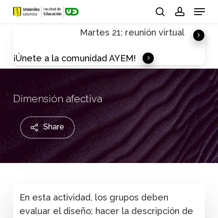
Skip
Menu
to
search
account
Martes 21: reunión virtual
main
content
¡Únete a la comunidad AYEM!
Dimensión afectiva
Share
En esta actividad, los grupos deben
evaluar el diseño; hacer la descripción de