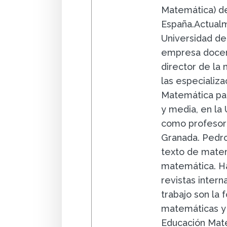
Matemática) de
España.Actualm
Universidad de
empresa docent
director de la
las especializa
Matemática par
y media, en la
como profesor 
Granada. Pedro
texto de matem
matemática. Ha
revistas intern
trabajo son la
matemáticas y 
Educación Mat