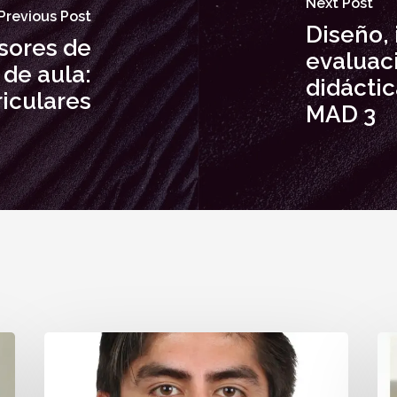
Next Post
Previous Post
Diseño,
sores de
evaluac
 de aula:
didácti
riculares
MAD 3