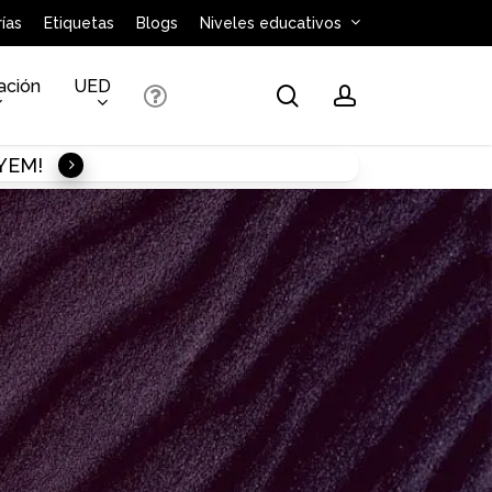
ías
Etiquetas
Blogs
Niveles educativos
ación
UED
search
account
AYEM!