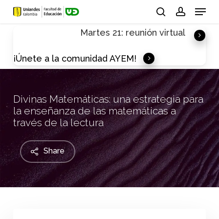
Skip
Menu
to
search
account
Martes 21: reunión virtual
main
content
¡Únete a la comunidad AYEM!
Divinas Matemáticas: una estrategia para
la enseñanza de las matemáticas a
través de la lectura
Share