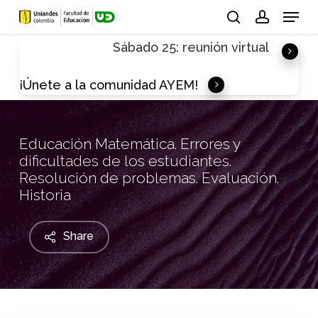
Skip
Menu
to
search
account
Sábado 25: reunión virtual
main
content
¡Únete a la comunidad AYEM!
Educación Matemática. Errores y
dificultades de los estudiantes.
Resolución de problemas. Evaluación.
Historia
Share