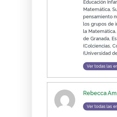
Educación Infa
Matemática. Su 
pensamiento n
los grupos de i
la Matemática.
de Granada, Es
(Colciencias, 
(Universidad d
Ver todas las e
Rebecca Am
Ver todas las e