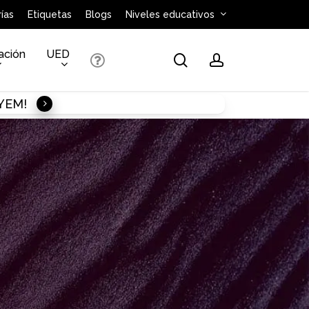
ías
Etiquetas
Blogs
Niveles educativos
ación
UED
search
account
AYEM!