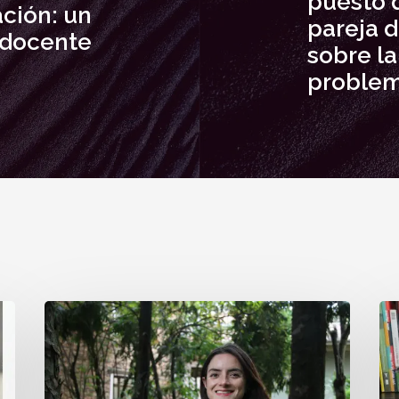
puesto 
ción: un
pareja 
n docente
sobre la
proble