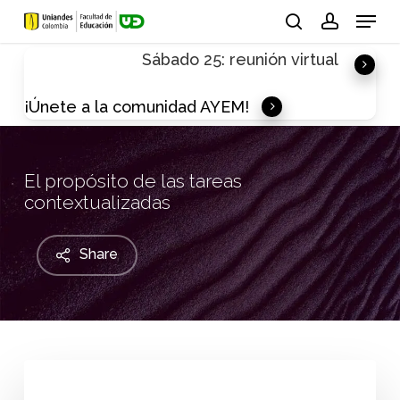
Skip
Menu
to
search
account
Sábado 25: reunión virtual
main
content
¡Únete a la comunidad AYEM!
El propósito de las tareas
contextualizadas
Share