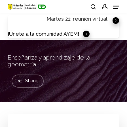
Skip
Menu
to
search
account
Martes 21: reunión virtual
main
content
¡Únete a la comunidad AYEM!
Enseñanza y aprendizaje de la
geometría
Share