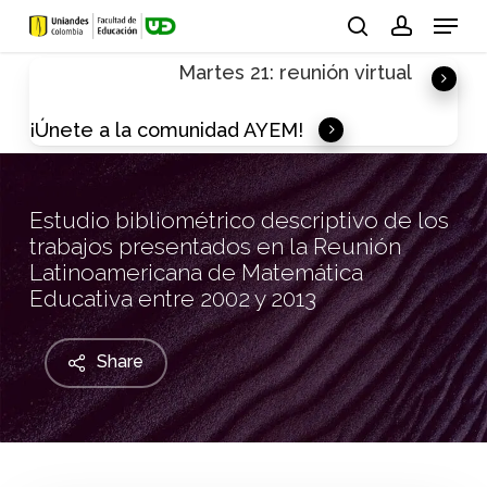
Skip
Menu
to
search
account
Martes 21: reunión virtual
main
content
¡Únete a la comunidad AYEM!
Estudio bibliométrico descriptivo de los
trabajos presentados en la Reunión
Latinoamericana de Matemática
Educativa entre 2002 y 2013
Share