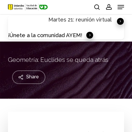
Skip
Menu
to
search
account
Martes 21: reunión virtual
main
content
¡Únete a la comunidad AYEM!
Geometría: Euclides se queda atrás
Share