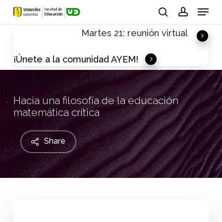
Skip
Menu
to
search
account
Martes 21: reunión virtual
main
content
¡Únete a la comunidad AYEM!
Hacia una filosofía de la educación
matemática crítica
Share