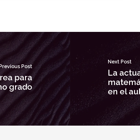
Next Post
Previous Post
La actua
rea para
matemát
mo grado
en el au