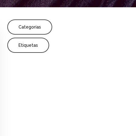
Share
licación
Recurso
Categorías
Etiquetas