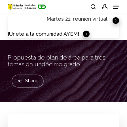
Skip
Menu
to
search
account
Martes 21: reunión virtual
main
content
¡Únete a la comunidad AYEM!
Propuesta de plan de área para tres
temas de undécimo grado
Share