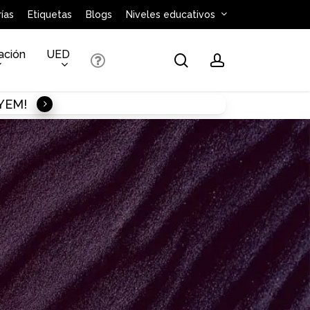
ías
Etiquetas
Blogs
Niveles educativos
ación
UED
search
account
AYEM!