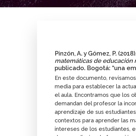
By
Andrés Pinzón
,
Pedro Gómez G.
Profesor
Publicación
Pinzón, A. y Gómez, P. (2018)
matemáticas de educación m
publicado. Bogotá: “una em
En este documento, revisamos 
media para establecer la actu
el aula. Encontramos que los o
demandan del profesor la incor
aprendizaje de sus estudiantes
contextos para aprender las ma
intereses de los estudiantes, 