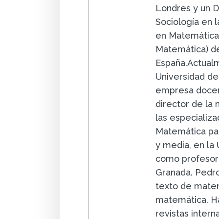
Londres y un D
Sociología en la
en Matemáticas
Matemática) de
España.Actualm
Universidad de
empresa docent
director de la
las especializa
Matemática par
y media, en la
como profesor 
Granada. Pedro
texto de matem
matemática. Ha
revistas intern