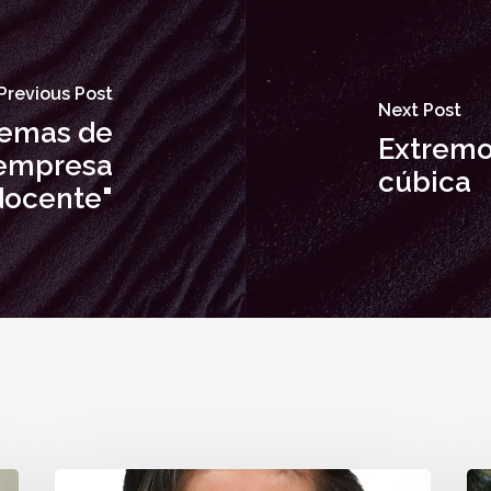
Previous Post
Next Post
uemas de
Extremos
 empresa
cúbica
docente"