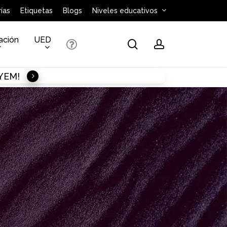
ías
Etiquetas
Blogs
Niveles educativos
ación
UED
search
account
AYEM!