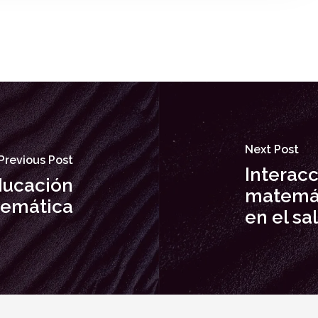
Next Post
Previous Post
Interacc
ducación
matemát
emática
en el sa