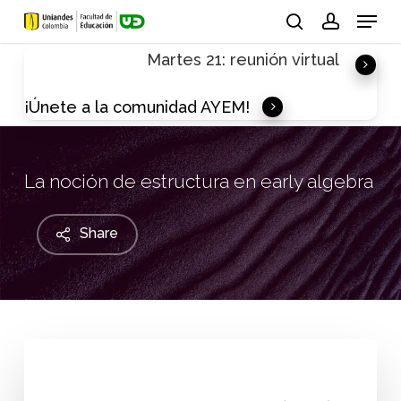
Skip
Menu
to
search
account
Martes 21: reunión virtual
main
content
¡Únete a la comunidad AYEM!
La noción de estructura en early algebra
Share