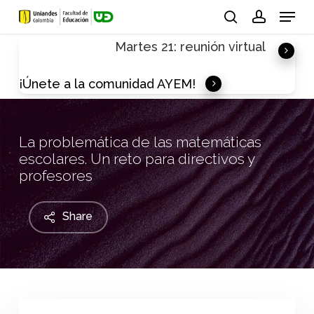
Skip
Menu
to
search
account
Martes 21: reunión virtual
main
content
¡Únete a la comunidad AYEM!
La problemática de las matemáticas
escolares. Un reto para directivos y
profesores
Share