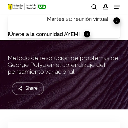
Skip
Menu
to
search
account
Martes 21: reunión virtual
main
content
¡Únete a la comunidad AYEM!
Método de resolución de problemas de
George Pólya en el aprendizaje del
pensamiento variacional
Share