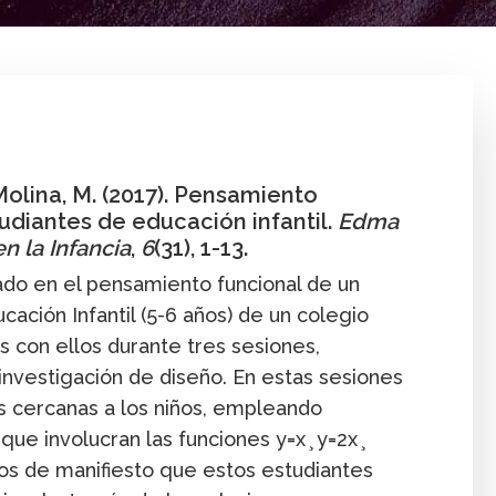
rta Molina
Aprendizaje
Artícul
 Molina, M. (2017). Pensamiento
udiantes de educación infantil.
Edma
n la Infancia
,
6
(31), 1-13.
do en el pensamiento funcional de un
ación Infantil (5-6 años) de un colegio
 con ellos durante tres sesiones,
investigación de diseño. En estas sesiones
s cercanas a los niños, empleando
ue involucran las funciones y=x ̧ y=2x ̧
os de manifiesto que estos estudiantes