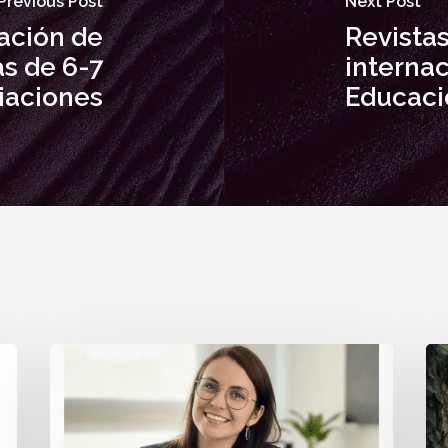
Previous Post
Next Post
ación de
Revista
s de 6-7
internac
riaciones
Educaci