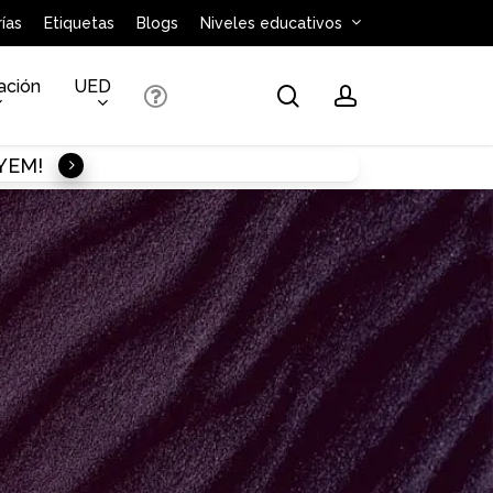
ías
Etiquetas
Blogs
Niveles educativos
ación
UED
search
account
AYEM!