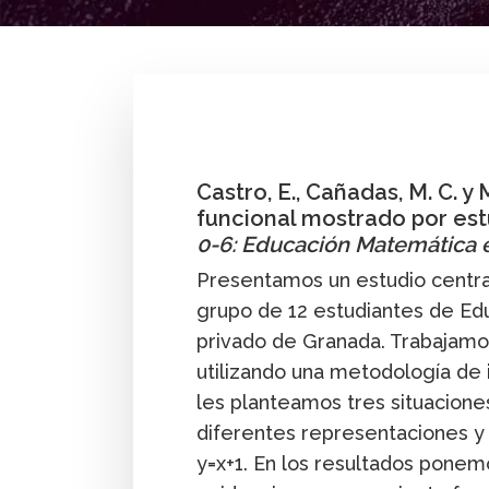
By
EncarnaciónCastro
,
María C. Cañadas
,
Ma
Preescolar
Publicación
Castro, E., Cañadas, M. C. y
funcional mostrado por est
0-6: Educación Matemática e
Presentamos un estudio centra
grupo de 12 estudiantes de Educ
privado de Granada. Trabajamos
utilizando una metodología de 
les planteamos tres situacione
diferentes representaciones y q
y=x+1. En los resultados ponem