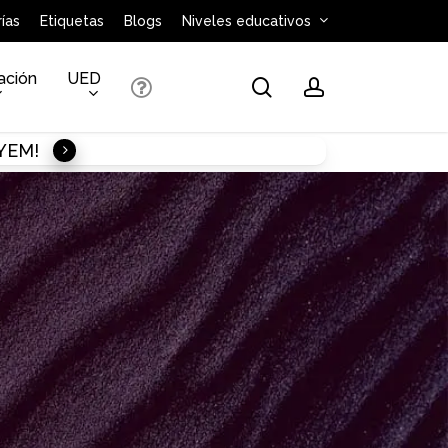
ías
Etiquetas
Blogs
Niveles educativos
ación
UED
search
account
AYEM!