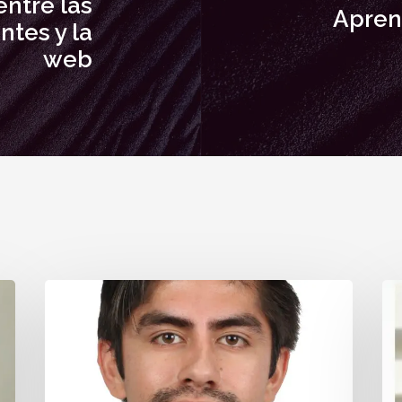
entre las
Apren
ntes y la
web