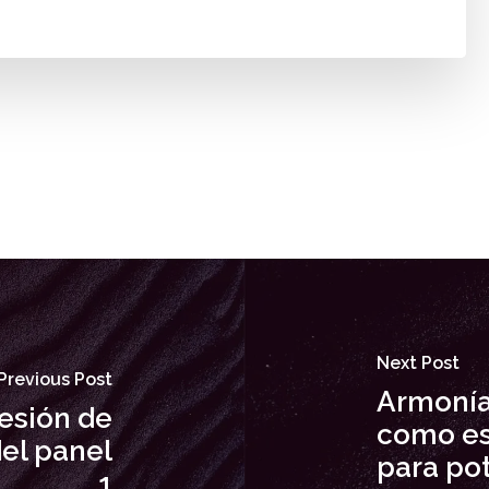
Next Post
Previous Post
Armonía
esión de
como est
el panel
para pot
1