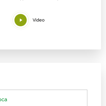
Play
Video
Video
oca