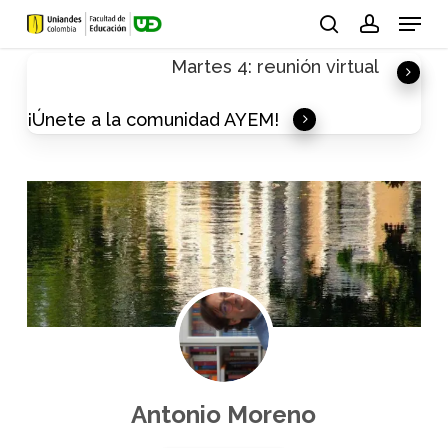
Skip
Menu
to
search
account
Martes 4: reunión virtual
main
content
¡Únete a la comunidad AYEM!
Antonio Moreno