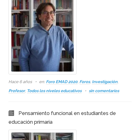
Hace 6 años
en:
Foro EMAD 2020
,
Foros
,
Investigación
,
Profesor
,
Todos los niveles educativos
sin comentarios
Pensamiento funcional en estudiantes de
educación primaria