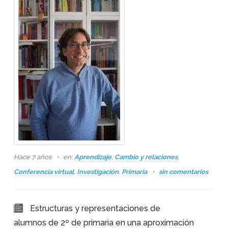
Hace 7 años
en:
Aprendizaje
,
Cambio y relaciones
,
Conferencia virtual
,
Investigación
,
Primaria
sin comentarios
Estructuras y representaciones de
alumnos de 2º de primaria en una aproximación