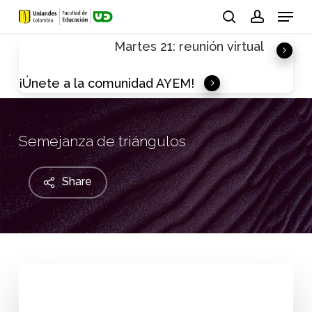
Skip
Menu
to
search
account
Martes 21: reunión virtual
main
content
¡Únete a la comunidad AYEM!
Semejanza de triángulos
Share