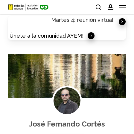
Skip
Menu
to
search
account
Martes 4: reunión virtual
main
content
¡Únete a la comunidad AYEM!
José Fernando Cortés