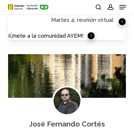
Skip
Menu
to
search
account
Martes 4: reunión virtual
main
content
¡Únete a la comunidad AYEM!
José Fernando Cortés