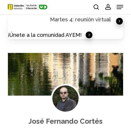
Skip
Menu
to
search
account
Martes 4: reunión virtual
main
content
¡Únete a la comunidad AYEM!
José Fernando Cortés