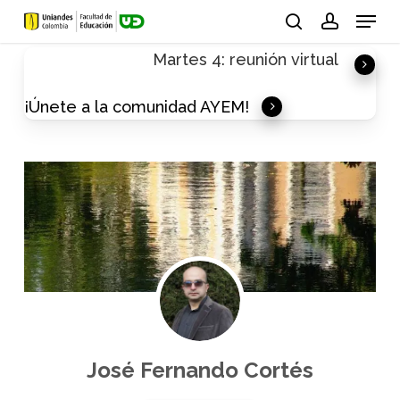
Skip
Menu
to
search
account
Martes 4: reunión virtual
main
content
¡Únete a la comunidad AYEM!
José Fernando Cortés