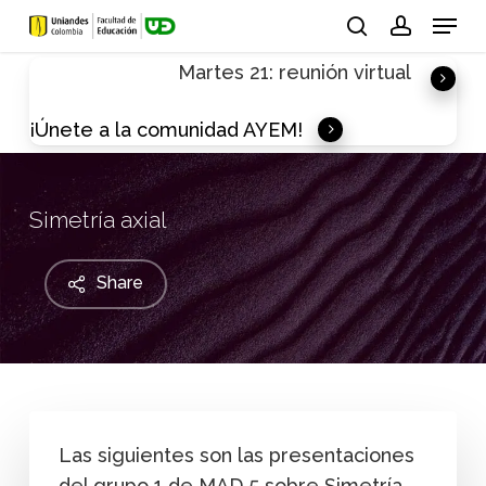
Skip
Menu
to
search
account
Martes 21: reunión virtual
main
content
¡Únete a la comunidad AYEM!
Simetría axial
Share
Las siguientes son las presentaciones
del grupo 1 de MAD 5 sobre Simetría