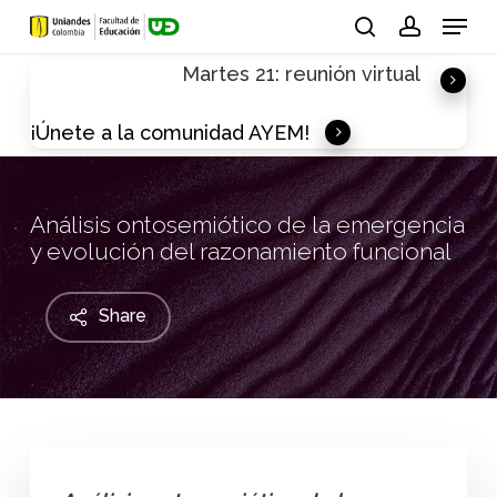
Skip
Menu
to
search
account
Martes 21: reunión virtual
main
content
¡Únete a la comunidad AYEM!
Análisis ontosemiótico de la emergencia
y evolución del razonamiento funcional
Share