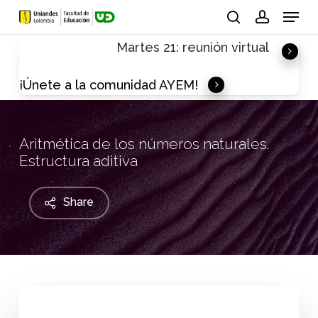
Skip
Menu
to
search
account
Martes 21: reunión virtual
main
content
¡Únete a la comunidad AYEM!
Aritmética de los números naturales.
Estructura aditiva
Share