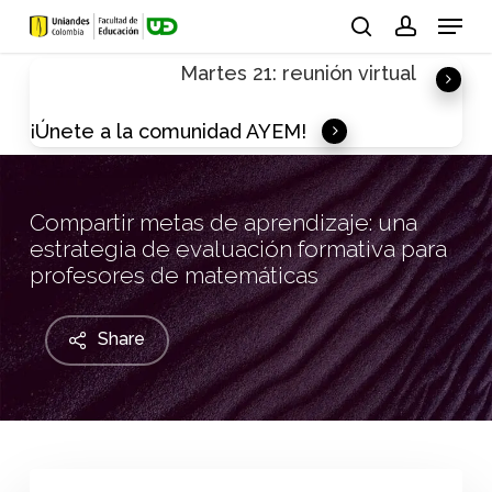
Skip
Menu
to
search
account
Martes 21: reunión virtual
main
content
¡Únete a la comunidad AYEM!
Compartir metas de aprendizaje: una
estrategia de evaluación formativa para
profesores de matemáticas
Share