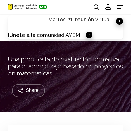
Skip
Menu
to
search
account
Martes 21: reunión virtual
main
content
¡Únete a la comunidad AYEM!
Una propuesta de evaluación formativa
para el aprendizaje basado en proyectos
en matemáticas
Share