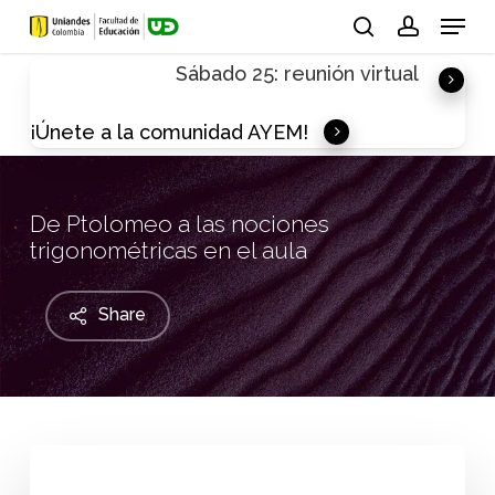
Skip
Menu
to
search
account
Sábado 25: reunión virtual
main
content
¡Únete a la comunidad AYEM!
De Ptolomeo a las nociones
trigonométricas en el aula
Share