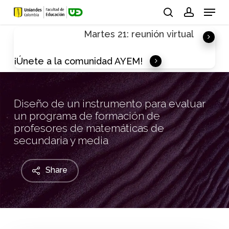
Skip
Menu
to
search
account
Martes 21: reunión virtual
main
content
¡Únete a la comunidad AYEM!
Diseño de un instrumento para evaluar
un programa de formación de
profesores de matemáticas de
secundaria y media
Share